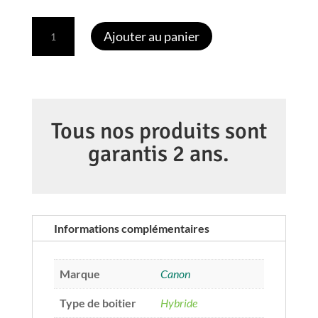
quantité
Ajouter au panier
de
CANON
EOS
R10
+
Tous nos produits sont
EF-
garantis 2 ans.
S
18-
150/3.5-
5.6
Informations complémentaires
IS
STM
Marque
Canon
Type de boitier
Hybride