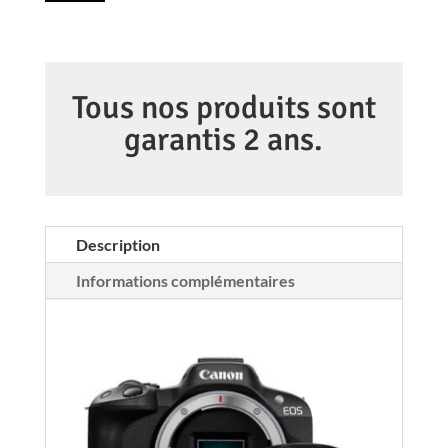
CANON
EOS
R50
+
Tous nos produits sont
RFS
garantis 2 ans.
18-
150/3.5-
6.3
IS
Description
STM
Informations complémentaires