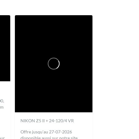
0,
mm
NIKON Z5 II + 24-120/4 VR
Offre jusqu'au 27-07-2026
our
disponible aussi sur notre site