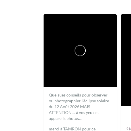
Quelsues conseils pour observer
ou photographier l'éclipse solaire
du 12 Août 2026 MAIS
ATTENTION.... à vos yeux et
appareils photos...
9 j
merci à TAMRON pour ce