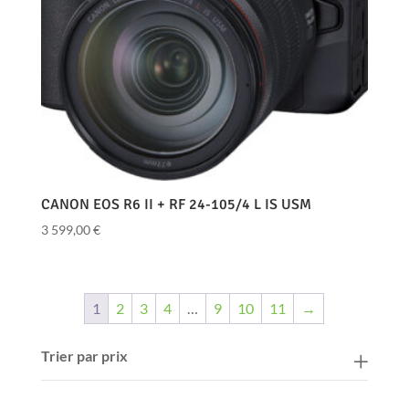
CANON EOS R6 II + RF 24-105/4 L IS USM
3 599,00
€
1
2
3
4
…
9
10
11
→
Trier par prix