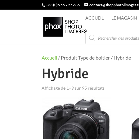
+33 (0)5 55 79 52 86
contact@shopphotolimoges.f
ACCUEIL
LE MAGASIN
Recherche
de
produits
Accueil
/ Produit Type de boitier / Hybride
Hybride
Affichage de 1–9 sur 95 résultats