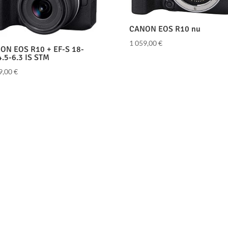
CANON EOS R10 nu
1 059,00
€
ON EOS R10 + EF-S 18-
.5-6.3 IS STM
9,00
€