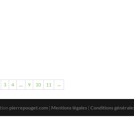
3
4
…
9
10
11
→
tion
pierrepouget.com
|
Mentions légales
|
Conditions générale