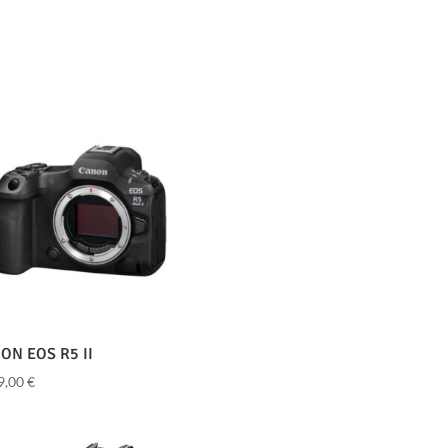
ON EOS R5 II
9,00
€