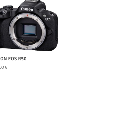
ON EOS R50
,00
€