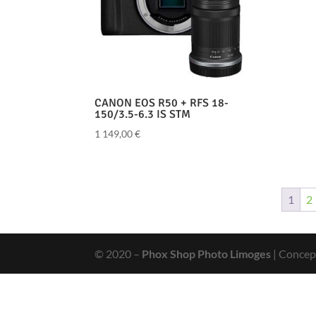
CANON EOS R50 + RFS 18-
150/3.5-6.3 IS STM
1 149,00
€
1
2
© 2020 –
Phox Shop Photo Limoges
| Concep