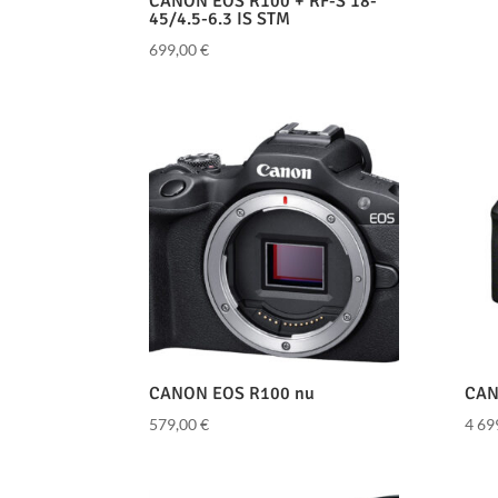
CANON EOS R100 + RF-S 18-
45/4.5-6.3 IS STM
699,00
€
CANON EOS R100 nu
CAN
579,00
€
4 69