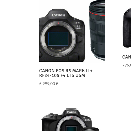
CAN
779
CANON EOS R5 MARK II +
RF24-105 F4 L IS USM
5 999,00
€