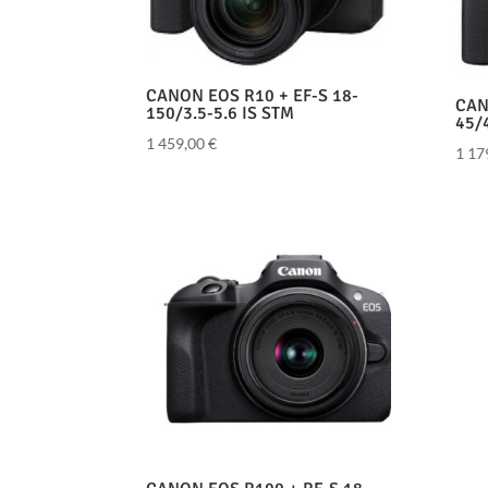
CANON EOS R10 + EF-S 18-
CAN
150/3.5-5.6 IS STM
45/4
1 459,00
€
1 17