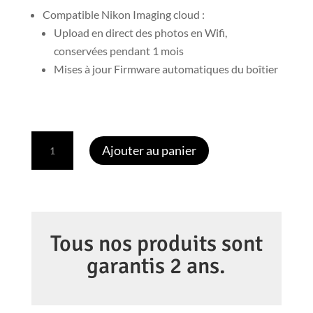
Compatible Nikon Imaging cloud :
Upload en direct des photos en Wifi,
conservées pendant 1 mois
Mises à jour Firmware automatiques du boîtier
quantité
Ajouter au panier
de
Nikon
Z5
II
Tous nos produits sont
garantis 2 ans.