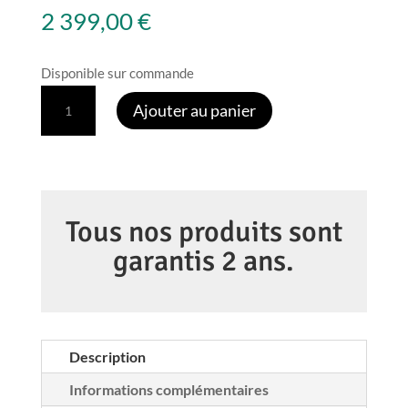
2 399,00
€
Disponible sur commande
quantité
Ajouter au panier
de
Fujifilm
X-
T5
noir
Tous nos produits sont
+
garantis 2 ans.
XF
16-
50/2.8-
4.8
Description
R
Informations complémentaires
LM