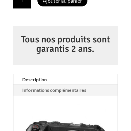
Ajouter au panier
de
CANON
EOS
R6
V
Tous nos produits sont
(nouveau-
garantis 2 ans.
annoncé
pour
le
24-
Description
06-
Informations complémentaires
2026)