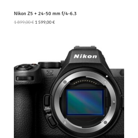
Nikon Z5 + 24-50 mm f/4-6.3
Le
Le
1 899,00
€
1 599,00
€
prix
prix
initial
actuel
était :
est :
1
1
899,00 €.
599,00 €.