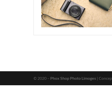
© 2020 –
Phox Shop Photo Limoges
| Concep