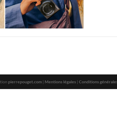
tion
pierrepouget.com
|
Mentions légales
|
Conditions générale