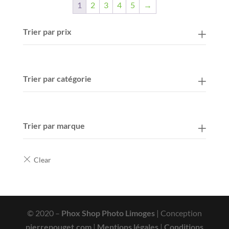
1
2
3
4
5
→
Trier par prix
Trier par catégorie
Trier par marque
© 2020 –
Phox Shop Photo Limoges
| Conception
pierrepouget.com
|
Mentions légales
|
Conditions