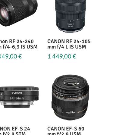
non RF 24-240
CANON RF 24-105
 f/4-6,3 IS USM
mm f/4 L IS USM
049,00
€
1 449,00
€
NON EF-S 24
CANON EF-S 60
 f/2,8 STM
mm f/2,8 USM