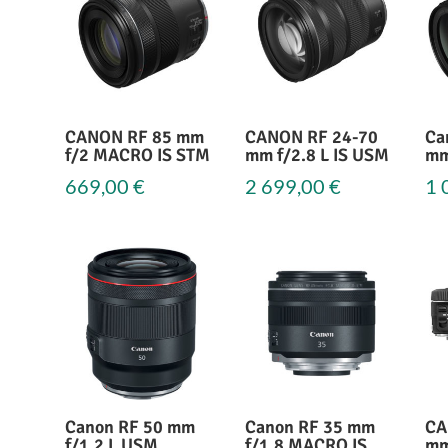
CANON RF 85 mm
CANON RF 24-70
Ca
f/2 MACRO IS STM
mm f/2.8 L IS USM
mm
669,00
€
2 699,00
€
1 
Canon RF 50 mm
Canon RF 35 mm
CA
f/1,2 L USM
f/1,8 MACRO IS
mm