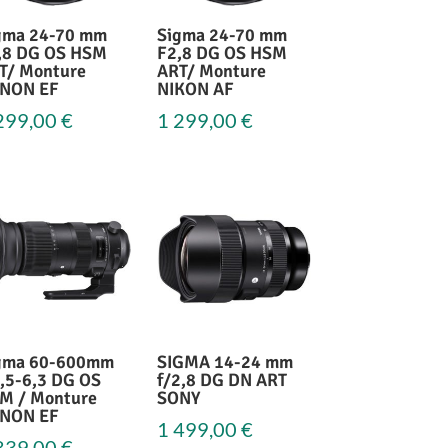
gma 24-70 mm
Sigma 24-70 mm
,8 DG OS HSM
F2,8 DG OS HSM
T/ Monture
ART/ Monture
NON EF
NIKON AF
299,00
€
1 299,00
€
gma 60-600mm
SIGMA 14-24 mm
4,5-6,3 DG OS
f/2,8 DG DN ART
M / Monture
SONY
NON EF
1 499,00
€
839,00
€