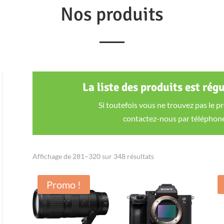
Nos produits
La liste des produits est rég
Si toutefois vous ne trouvez pas le p
contactez-nous par téléphone
Trié
Affichage de 281–320 sur 348 résultats
par
Promo !
popularité