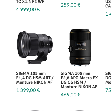
TC X1.4 F2 WR
US
259,00
€
CA
4 999,00
€
1 
SIGMA 105 mm
SIGMA 105 mm
SI
F1,4 DG HSM ART /
F2,8 APO Macro EX
DG
Monture NIKON AF
DG OS HSM /
Mo
Monture NIKON AF
1 399,00
€
75
469,00
€