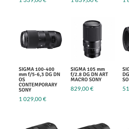
SIGMA 100-400
SIGMA 105 mm
SI
mm f/5-6,3 DG DN
f/2.8 DG DN ART
DG
OS
MACRO SONY
SO
CONTEMPORARY
829,00
€
51
SONY
1 029,00
€