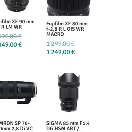
jifilm XF 90 mm
Fujifilm XF 80 mm
2 R LM WR
f-2,8 R L OIS WR
MACRO
Le
099,00
€
Le
1 299,00
€
prix
Le
049,00
€
prix
initial
Le
1 249,00
€
prix
initial
était :
prix
actuel
était :
1
actuel
est :
1
099,00 €.
est :
1
299,00 €.
1
049,00 €.
249,00 €.
MRON SP 70-
SIGMA 85 mm F1.4
0mm 2,8 Di VC
DG HSM ART /