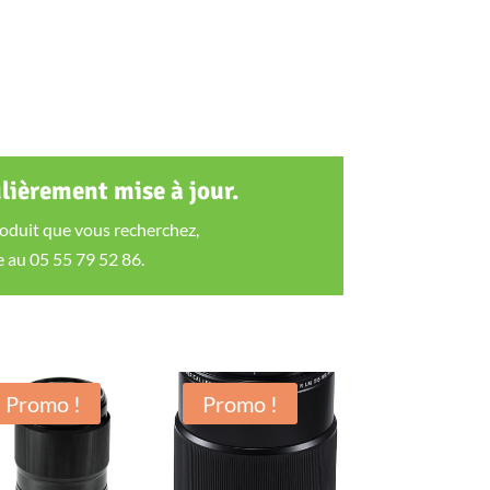
ulièrement mise à jour.
roduit que vous recherchez,
 au 05 55 79 52 86.
Promo !
Promo !