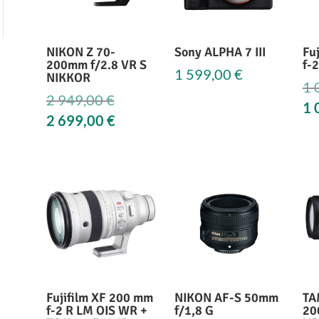
NIKON Z 70-
Sony ALPHA 7 III
Fu
200mm f/2.8 VR S
f-
1 599,00
€
NIKKOR
1 
Le
2 949,00
€
1 
prix
Le
2 699,00
€
initial
prix
était :
actuel
2
est :
949,00 €.
2
699,00 €.
Fujifilm XF 200 mm
NIKON AF-S 50mm
TA
f-2 R LM OIS WR +
f/1,8 G
20