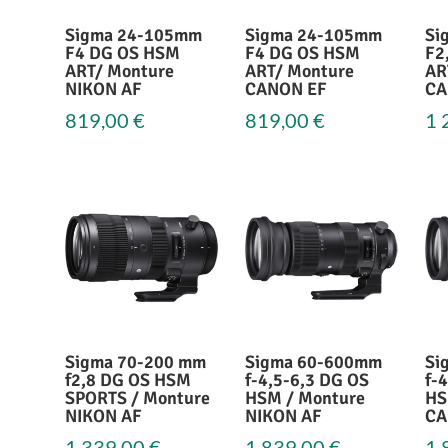
Sigma 24-105mm
Sigma 24-105mm
Si
F4 DG OS HSM
F4 DG OS HSM
F2
ART/ Monture
ART/ Monture
AR
NIKON AF
CANON EF
CA
819,00
€
819,00
€
1 
Sigma 70-200 mm
Sigma 60-600mm
Si
f2,8 DG OS HSM
f-4,5-6,3 DG OS
f-
SPORTS / Monture
HSM / Monture
HS
NIKON AF
NIKON AF
CA
1 339,00
€
1 839,00
€
1 