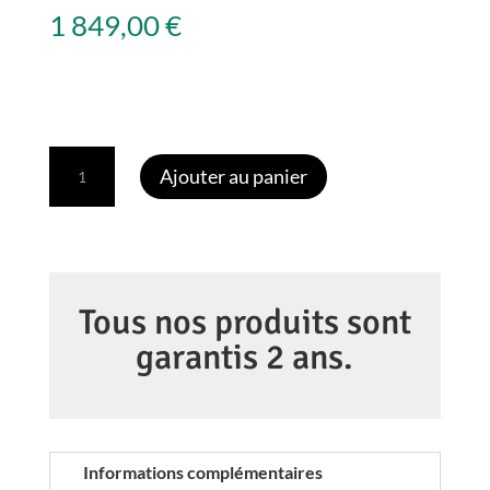
1 849,00
€
quantité
Ajouter au panier
de
CANON
RF
70-
200
Tous nos produits sont
mm
garantis 2 ans.
f/4
L
IS
USM
Informations complémentaires