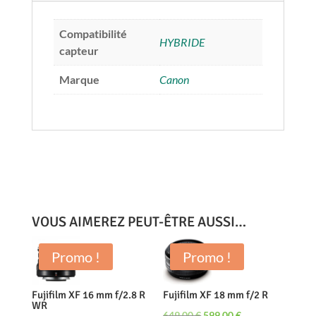
Compatibilité
HYBRIDE
capteur
Marque
Canon
VOUS AIMEREZ PEUT-ÊTRE AUSSI…
Promo !
Promo !
Fujifilm XF 16 mm f/2.8 R
Fujifilm XF 18 mm f/2 R
WR
Le
Le
649,00
€
599,00
€