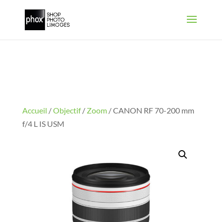
Accueil
/
Objectif
/
Zoom
/ CANON RF 70-200 mm
f/4 L IS USM