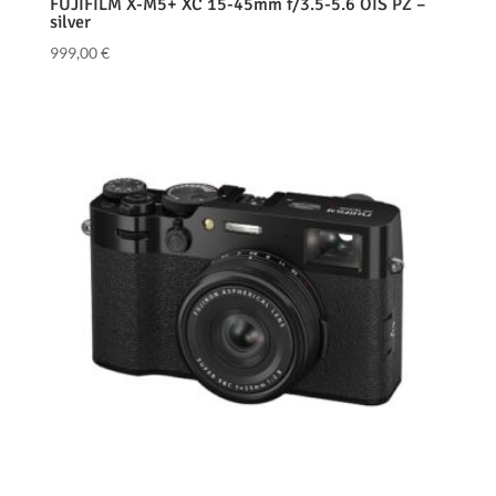
FUJIFILM X-M5+ XC 15-45mm f/3.5-5.6 OIS PZ –
silver
999,00
€