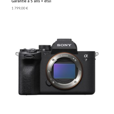
Garantie à 5 ans + étui
1 799,00
€