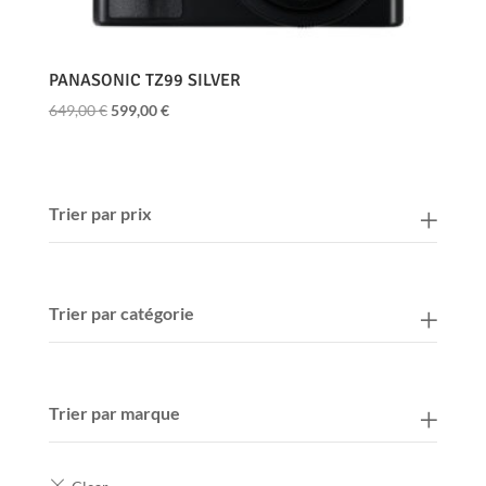
PANASONIC TZ99 SILVER
Le
Le
649,00
€
599,00
€
prix
prix
initial
actuel
était :
est :
649,00 €.
599,00 €.
Trier par prix
Trier par catégorie
Trier par marque