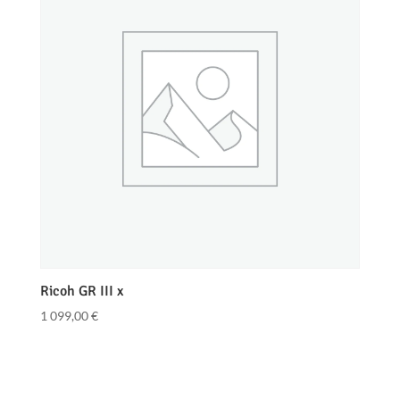
Ricoh GR III x
1 099,00
€