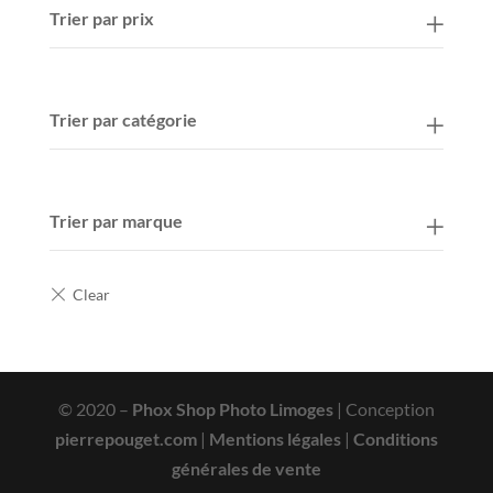
Trier par prix
Trier par catégorie
Trier par marque
© 2020 –
Phox Shop Photo Limoges
| Conception
pierrepouget.com
|
Mentions légales
|
Conditions
générales de vente