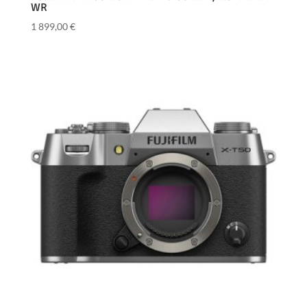
WR
1 899,00
€