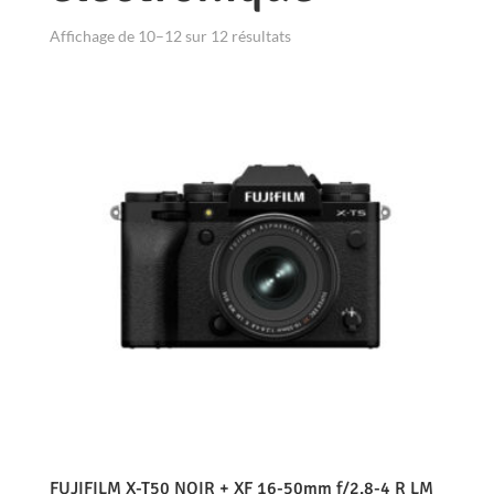
Affichage de 10–12 sur 12 résultats
FUJIFILM X-T50 NOIR + XF 16-50mm f/2.8-4 R LM