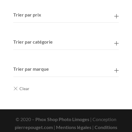
Trier par prix
Trier par catégorie
Trier par marque
© 2020 –
Phox Shop Photo Limoges
| Conception
pierrepouget.com
|
Mentions légales
|
Conditions