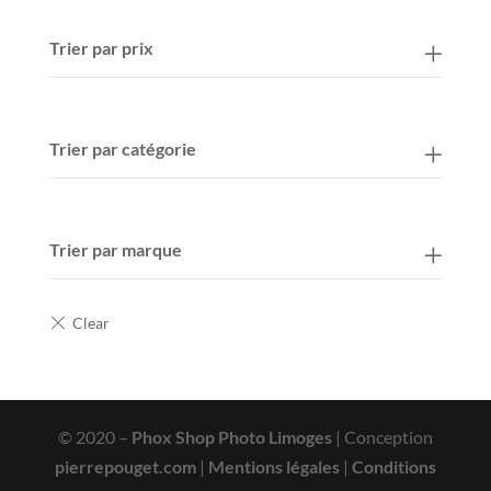
était :
est :
1
1
Trier par prix
999,00 €.
799,00 €.
Trier par catégorie
Trier par marque
© 2020 –
Phox Shop Photo Limoges
| Conception
pierrepouget.com
|
Mentions légales
|
Conditions