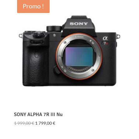
Promo !
SONY ALPHA 7R III Nu
Le
Le
1 999,00
€
1 799,00
€
prix
prix
initial
actuel