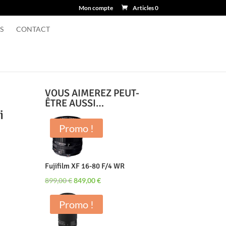
Mon compte
Articles 0
S
CONTACT
VOUS AIMEREZ PEUT-
ÊTRE AUSSI…
i
Promo !
Fujifilm XF 16-80 F/4 WR
Le
Le
899,00
€
849,00
€
prix
prix
Promo !
initial
actuel
était :
est :