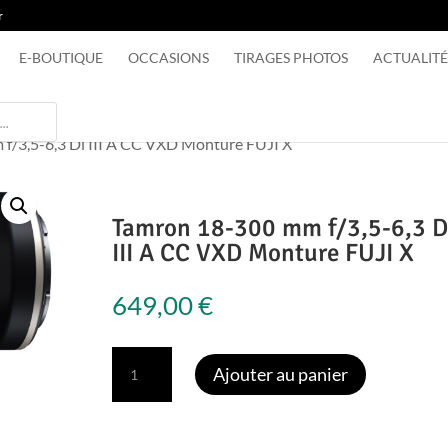
r
E-BOUTIQUE
OCCASIONS
TIRAGES PHOTOS
ACTUALITÉ
f/3,5-6,3 Di III A CC VXD Monture FUJI X
Tamron 18-300 mm f/3,5-6,3 D
III A CC VXD Monture FUJI X
649,00
€
quantité
Ajouter au panier
de
Tamron
18-