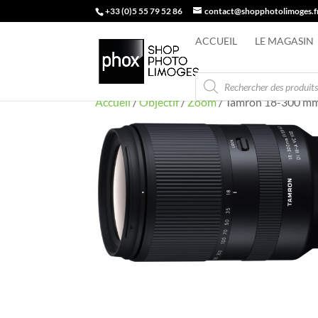
+33 (0)5 55 79 52 86
contact@shopphotolimoges.f
ACCUEIL
LE MAGASIN
Recherche
de
produits
Accueil
/
Objectif
/
Zoom
/ Tamron 18-300 mm 