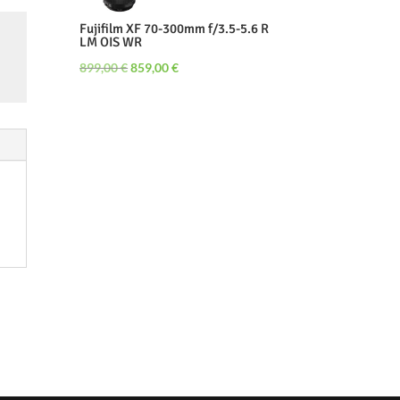
899,00 €.
849,00 €.
Fujifilm XF 70-300mm f/3.5-5.6 R
LM OIS WR
Le
Le
899,00
€
859,00
€
prix
prix
initial
actuel
était :
est :
899,00 €.
859,00 €.