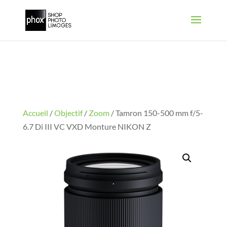
Accueil
/
Objectif
/
Zoom
/ Tamron 150-500 mm f/5-
6.7 Di III VC VXD Monture NIKON Z