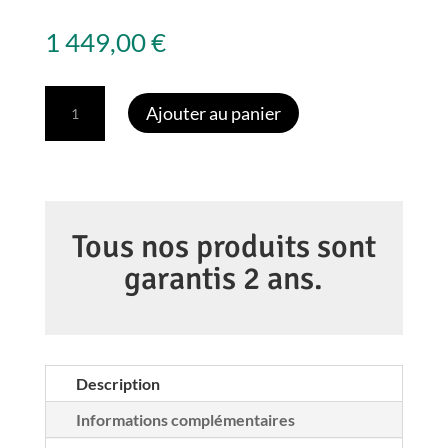
1 449,00
€
quantité
Ajouter au panier
de
Tamron
150-
500
mm
Tous nos produits sont
f/5-
garantis 2 ans.
6.7
Di
III
VC
Description
VXD
Informations complémentaires
Monture