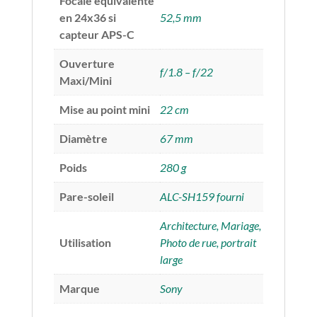
Focale équivalente
en 24x36 si
52,5 mm
capteur APS-C
Ouverture
f/1.8 – f/22
Maxi/Mini
Mise au point mini
22 cm
Diamètre
67 mm
Poids
280 g
Pare-soleil
ALC-SH159 fourni
Architecture, Mariage,
Utilisation
Photo de rue, portrait
large
Marque
Sony