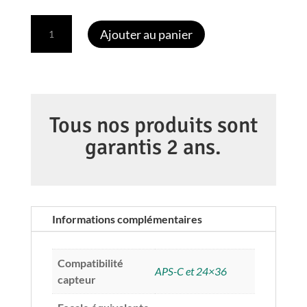
quantité
Ajouter au panier
de
SONY
SEL
FE
35mm
Tous nos produits sont
f/1.8
garantis 2 ans.
SYS
Informations complémentaires
Compatibilité
APS-C et 24×36
capteur