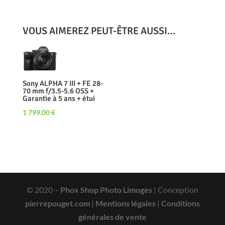
VOUS AIMEREZ PEUT-ÊTRE AUSSI…
Sony ALPHA 7 III + FE 28-
70 mm f/3.5-5.6 OSS +
Garantie à 5 ans + étui
1 799,00
€
© 2020 –
Phox Shop Photo Limoges
| Conception
pierrepouget.com
|
Mentions légales
|
Conditions
générales de vente