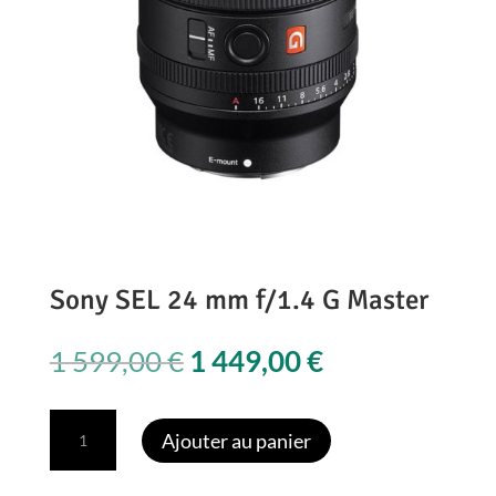
Sony SEL 24 mm f/1.4 G Master
Le
Le
1 599,00
€
1 449,00
€
prix
prix
initial
actuel
quantité
Ajouter au panier
était :
est :
de
1
1
Sony