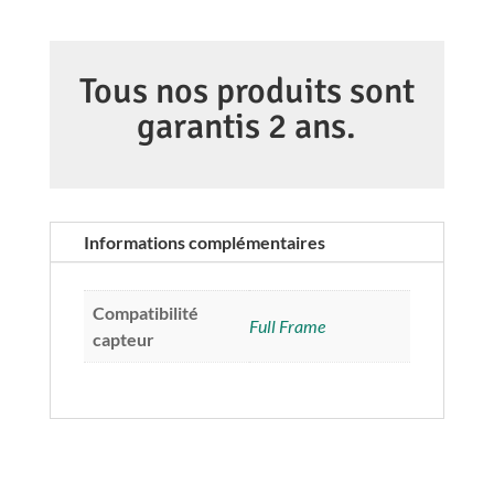
599,00 €.
449,00 €.
SEL
24
mm
Tous nos produits sont
f/1.4
garantis 2 ans.
G
Master
Informations complémentaires
Compatibilité
Full Frame
capteur