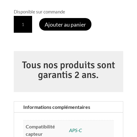
Disponible sur commande
quantité
Ajouter au panier
de
SIGMA
56
mm
f1.4
Tous nos produits sont
DC
garantis 2 ans.
DN
Contemporary
Monture
CANON
Informations complémentaires
RF
Compatibilité
APS-C
capteur