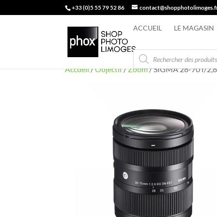
+33 (0)5 55 79 52 86
contact@shopphotolimoges.f
ACCUEIL
LE MAGASIN
Recherche
de
produits
Accueil
/
Objectif
/
Zoom
/ SIGMA 28-70 f/2,