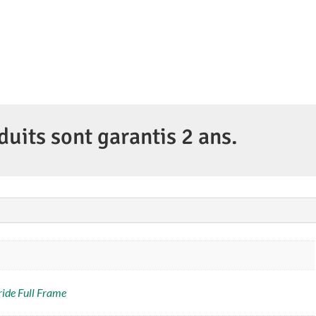
85mm
f/1.8
S
NIKKOR
duits sont garantis 2 ans.
ide Full Frame