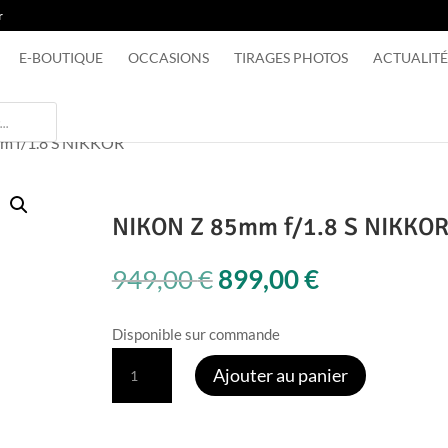
r
E-BOUTIQUE
OCCASIONS
TIRAGES PHOTOS
ACTUALITÉ
m f/1.8 S NIKKOR
NIKON Z 85mm f/1.8 S NIKKO
Le
Le
949,00
€
899,00
€
prix
prix
initial
actuel
Disponible sur commande
était :
est :
quantité
Ajouter au panier
949,00 €.
899,00 €.
de
NIKON
Z