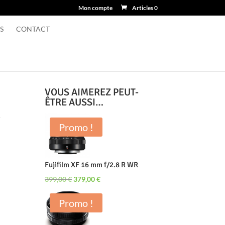
Mon compte
Articles 0
S
CONTACT
VOUS AIMEREZ PEUT-
ÊTRE AUSSI…
R
Promo !
Fujifilm XF 16 mm f/2.8 R WR
Le
Le
399,00
€
379,00
€
prix
prix
Promo !
initial
actuel
était :
est :