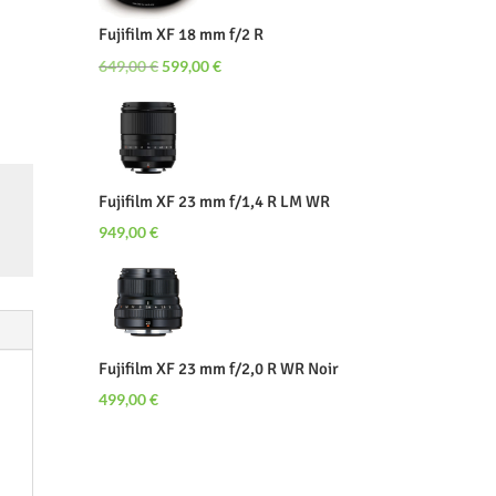
399,00 €.
379,00 €.
Fujifilm XF 18 mm f/2 R
Le
Le
649,00
€
599,00
€
prix
prix
initial
actuel
était :
est :
649,00 €.
599,00 €.
Fujifilm XF 23 mm f/1,4 R LM WR
949,00
€
Fujifilm XF 23 mm f/2,0 R WR Noir
499,00
€