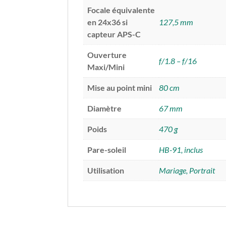
Focale équivalente
en 24x36 si
127,5 mm
capteur APS-C
Ouverture
f/1.8 – f/16
Maxi/Mini
Mise au point mini
80 cm
Diamètre
67 mm
Poids
470 g
Pare-soleil
HB-91, inclus
Utilisation
Mariage, Portrait