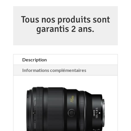
135mm
f/1.8
Tous nos produits sont
NIKKOR
garantis 2 ans.
S
Plena
Description
Informations complémentaires