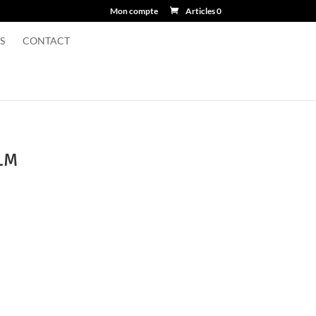
Mon compte
Articles 0
S
CONTACT
 LM
€.