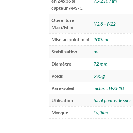
en 24x36 si
75-210 mm
capteur APS-C
Ouverture
f/2.8 – f/22
Maxi/Mini
Mise au point mini
100 cm
Stabilisation
oui
Diamètre
72 mm
Poids
995 g
Pare-soleil
inclus, LH-XF10
Utilisation
Idéal photos de sport
Marque
Fujifilm