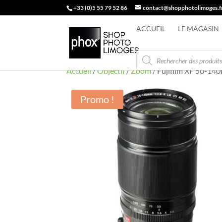
+33 (0)5 55 79 52 86
contact@shopphotolimoges.f
ACCUEIL
LE MAGASIN
Recherche
de
produits
Accueil
/
Objectif
/
Zoom
/ Fujifilm XF 50-14
Promo !