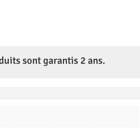
50-
140mm
f/2.8
R
LM
OIS
WR
duits sont garantis 2 ans.