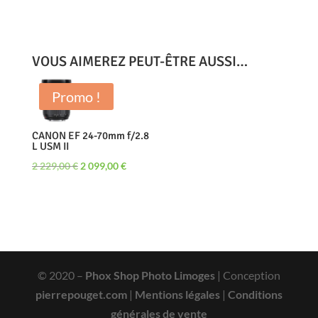
VOUS AIMEREZ PEUT-ÊTRE AUSSI…
Promo !
CANON EF 24-70mm f/2.8
L USM II
Le
Le
2 229,00
€
2 099,00
€
prix
prix
initial
actuel
était :
est :
2
2
229,00 €.
099,00 €.
© 2020 –
Phox Shop Photo Limoges
| Conception
pierrepouget.com
|
Mentions légales
|
Conditions
générales de vente