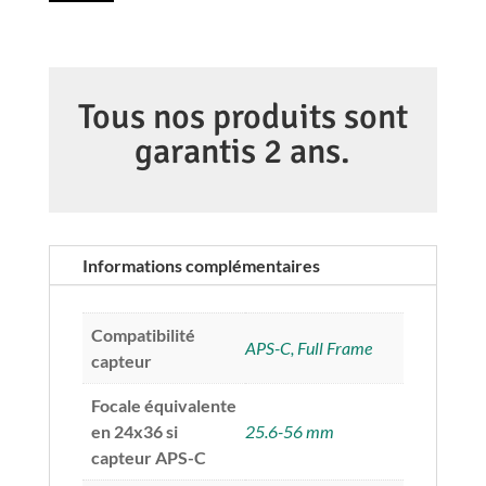
1
1
CANON
399,00 €.
199,00 €.
EF
16-
35mm
Tous nos produits sont
f/4
garantis 2 ans.
L
IS
USM
Informations complémentaires
Compatibilité
APS-C, Full Frame
capteur
Focale équivalente
en 24x36 si
25.6-56 mm
capteur APS-C