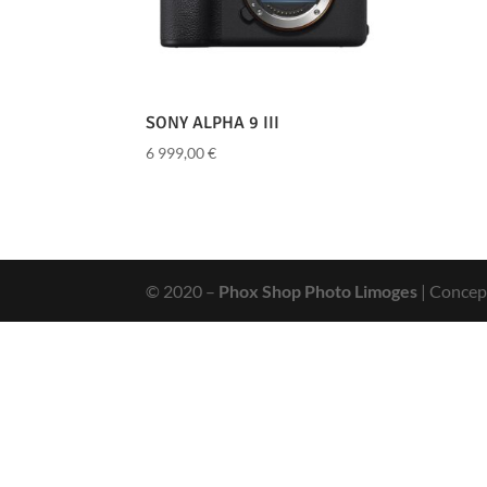
SONY ALPHA 9 III
6 999,00
€
© 2020 –
Phox Shop Photo Limoges
| Concep