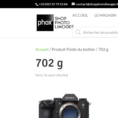
+33 (0)5 55 79 52 86
contact@shopphotolimoges.f
ACCUEIL
LE MAGASIN
Recherche
de
produits
Accueil
/ Produit Poids du boitier / 702 g
702 g
Voici le seul résultat