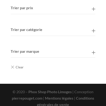
Trier par prix
Trier par catégorie
Trier par marque
© 2020 –
Phox Shop Photo Limoges
| Conception
pierrepouget.com
|
Mentions légales
|
Conditions
générales de vente