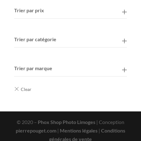
Trier par prix
Trier par catégorie
Trier par marque
© 2020 –
Phox Shop Photo Limoges
| Conception
pierrepouget.com
|
Mentions légales
|
Conditions
générales de vente